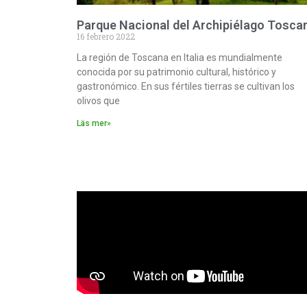
Parque Nacional del Archipiélago Tosca
16 febrero 2022
La región de Toscana en Italia es mundialmente
conocida por su patrimonio cultural, histórico y
gastronómico. En sus fértiles tierras se cultivan los
olivos que
Läs mer»