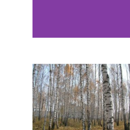
¿Cuál e
n
La tendencia
esp