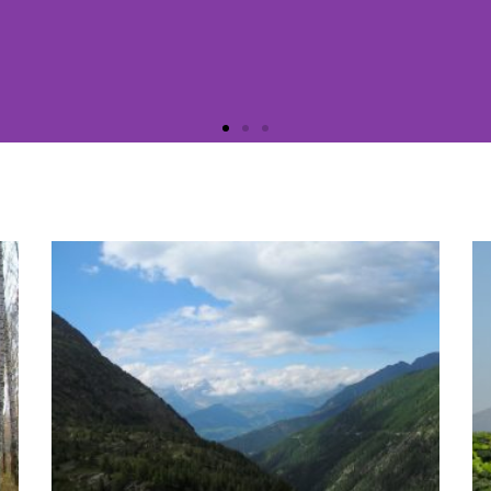
s el futuro de los parques
aturales en España?
 de los últimos años ha sido la de crear aún más
acios protegidos en territorio español.
Haga clic aquí