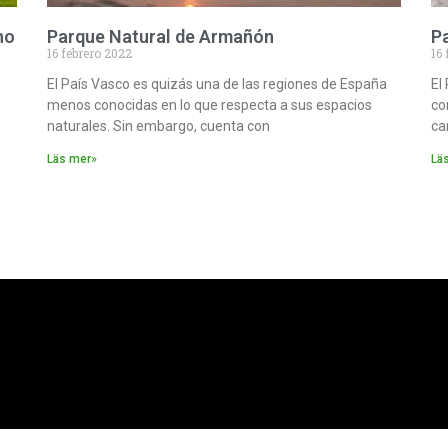
no
Parque Natural de Armañón
P
16 febrero 2022
16 
El País Vasco es quizás una de las regiones de España
El
menos conocidas en lo que respecta a sus espacios
co
naturales. Sin embargo, cuenta con
ca
Läs mer»
Lä