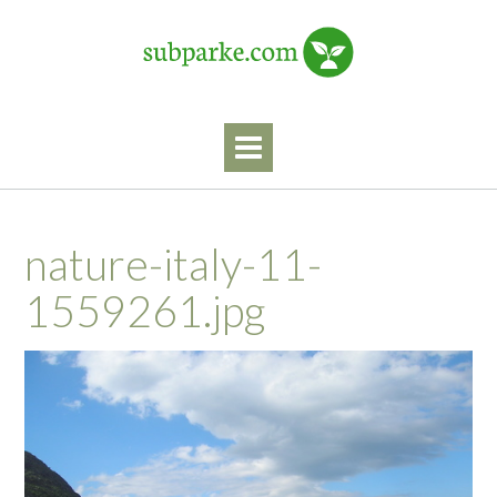
Skip
to
content
nature-italy-11-
1559261.jpg